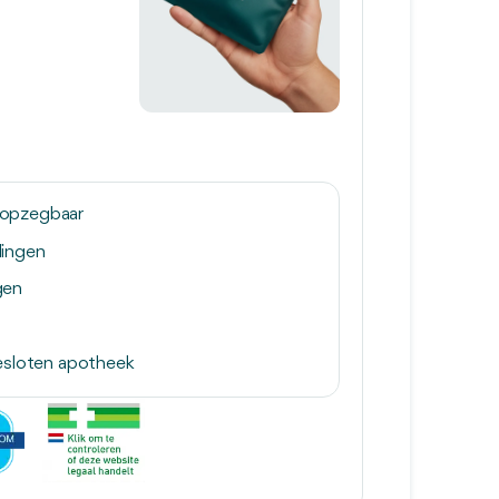
 opzegbaar
lingen
gen
gesloten apotheek