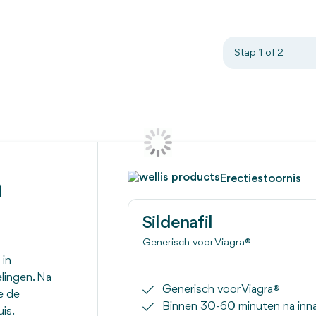
Stap 1 of 2
Erectiestoornis
n
Sildenafil
Generisch voor Viagra®
 in
lingen. Na
Generisch voor Viagra
®
e de
Binnen 30-60 minuten na inn
is.