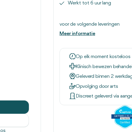
Werkt tot 6 uur lang
€
€ 38
€
€ 30,40
voor de volgende leveringen
Meer informatie
Op elk moment kosteloos
Klinisch bewezen behande
Geleverd binnen 2 werkda
Opvolging door arts
Discreet geleverd via aan
oos