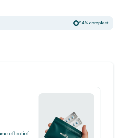
94% compleet
ame effectief