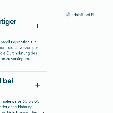
itiger
Behandlungsoption zur
rn, die an vorzeitiger
t die Durchblutung des
tion zu verlängern.
 bei
ormalerweise 30 bis 60
t oder ohne Nahrung
mal täglich anwenden, um