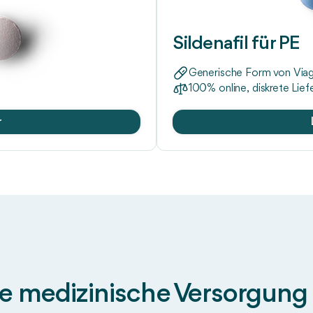
Sildenafil für PE
Generische Form von Viag
100% online, diskrete Lief
r
te medizinische Versorgun