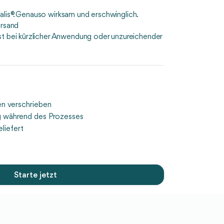
lis®. Genauso wirksam und erschwinglich.
ersand
st bei kürzlicher Anwendung oder unzureichender
n verschrieben
g während des Prozesses
liefert
Starte jetzt