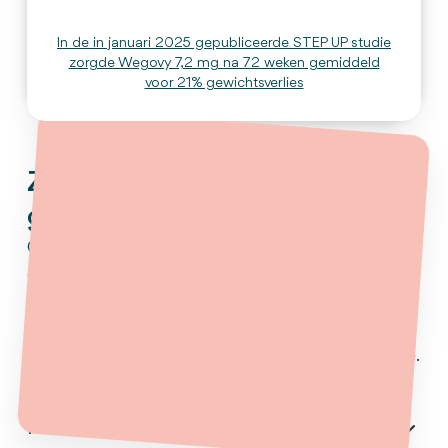
In de in januari 2025 gepubliceerde STEP UP studie
zorgde Wegovy 7,2 mg na 72 weken gemiddeld
voor 21% gewichtsverlies
Zo gebruik je
gewichtsverliesmedicatie
Gewichtsverliesmedicatie helpt je eetlust
onder controle te krijgen en ondersteunt
blijvend gewichtsverlies. Met stapsgewijze
dosering en begeleiding maak je het
eenvoudig onderdeel van je dagelijkse routine.
Dr. Diego Keijzer
Hoofd medische dienst
Hoe helpt gewichtsverliesmedicatie mij