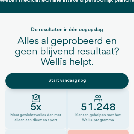
ezen medicatie
Online intake & persoonlijk plan
Grati
0
De resultaten in één oogopslag
1
Alles al geprobeerd en
2
geen blijvend resultaat?
3
0
Wellis helpt.
4
1
0
5
2
1
Start vandaag nog
6
3
2
0
7
4
3
1
0
8
5
4
2
1
5x
.
9
6
5
3
2
Meer gewichtsverlies dan met
Klanten geholpen met het
alleen een dieet en sport
Wellis-programma
7
6
4
3