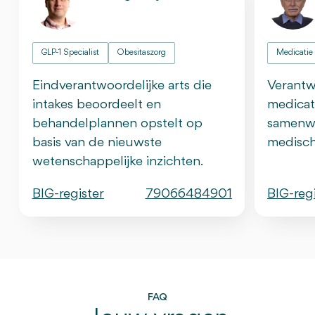
GLP-1 Specialist
Obesitaszorg
Medicatie
Eindverantwoordelijke arts die
Verantw
intakes beoordeelt en
medicat
behandelplannen opstelt op
samenwe
basis van de nieuwste
medisch
wetenschappelijke inzichten.
BIG-register
79066484901
BIG-reg
FAQ