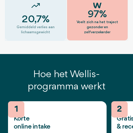
8
7
5
4
9
8
6
5
97%
20,7%
9
7
6
Voelt zich na het traject
Gemiddeld verlies aan
gezonder en
8
7
lichaamsgewicht
zelfverzekerder
9
8
9
Hoe het Wellis-
programma werkt
1
2
Korte
Grati
online intake
& rec