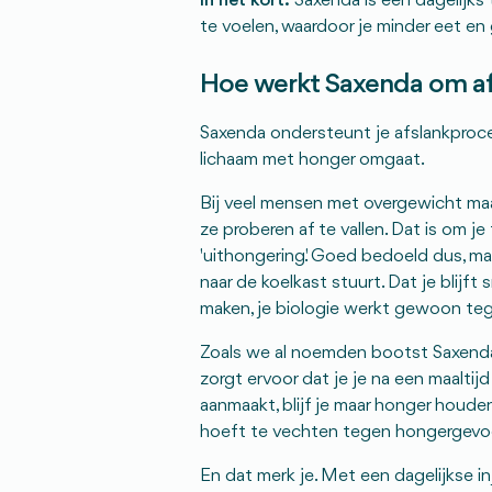
In het kort:
Saxenda is een dagelijks 
te voelen, waardoor je minder eet en 
Hoe werkt Saxenda om af 
Saxenda ondersteunt je afslankproces
lichaam met honger omgaat.
Bij veel mensen met overgewicht ma
ze proberen af te vallen. Dat is om j
'uithongering'. Goed bedoeld dus, maar
naar de koelkast stuurt. Dat je blijft
maken, je biologie werkt gewoon tegen
Zoals we al noemden bootst Saxenda
zorgt ervoor dat je je na een maaltijd
aanmaakt, blijf je maar honger houden
hoeft te vechten tegen hongergevoe
En dat merk je. Met een dagelijkse in