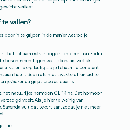
toe te dienen injectie die je helpt minder honger
gewicht verliest.
te vallen?
 door in te grijpen in de manier waarop je
akt het lichaam extra hongerhormonen aan zodra
e te beschermen tegen wat je lichaam ziet als
 afvallen is erg lastig als je lichaam je constant
 snaaien heeft dus niets met zwakte of luiheid te
 je. Saxenda grijpt precies daar in.
 het natuurlijke hormoon GLP-1 na. Dat hormoon
 verzadigd voelt. Als je hier te weinig van
. Saxenda vult dat tekort aan, zodat je niet meer
l.
jectie: