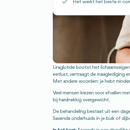
Het werkt het beste in com
Wat is Saxenda?
Saxenda
is een injecteerbaar medicij
werd oorspronkelijk ontwikkeld voo
ook gebruikt voor gewichtsverlies.
Liraglutide bootst het lichaamseige
eetlust, vertraagt de maaglediging en 
Met andere woorden: je hebt minder t
Veel mensen kiezen voor afvallen me
bij hardnekkig overgewicht.
De behandeling bestaat uit een dage
Saxenda onderhuids in je buik of dij