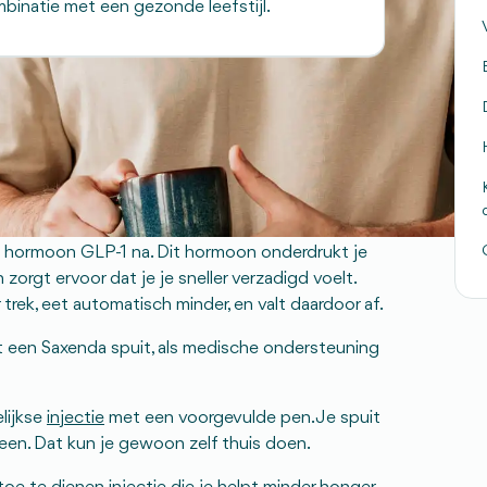
binatie met een gezonde leefstijl.
n met de werkzame stof liraglutide. Deze stof
r mensen met diabetes, maar wordt tegenwoordig
n hormoon GLP-1 na. Dit hormoon onderdrukt je
zorgt ervoor dat je je sneller verzadigd voelt.
rek, eet automatisch minder, en valt daardoor af.
t een Saxenda spuit, als medische ondersteuning
lijkse
injectie
met een voorgevulde pen. Je spuit
been. Dat kun je gewoon zelf thuis doen.