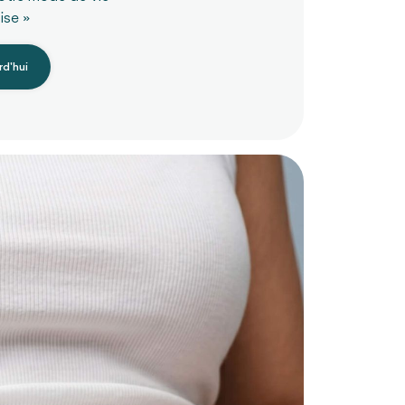
ise »
d'hui