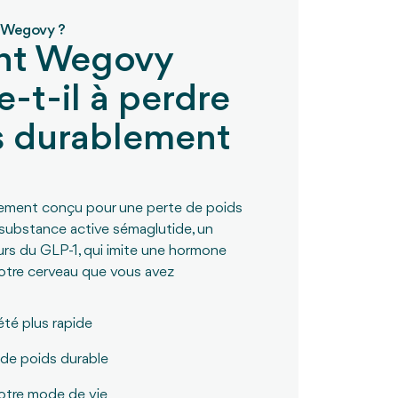
 Wegovy ?
t Wegovy
e-t-il à perdre
s durablement
ement conçu pour une perte de poids
la substance active sémaglutide, un
rs du GLP-1, qui imite une hormone
votre cerveau que vous avez
été plus rapide
 de poids durable
 votre mode de vie