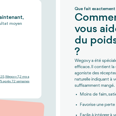
Que fait exactement
Commen
intenant,
ultat moyen
vous aid
du poid
?
Wegovy a été spécial
efficace. Il contient 
agoniste des récepteu
025, Wegovy 7,2 mg a
naturelle indiquant à 
 % après 72 semaines
suffisamment mangé.
Moins de faim, sati
Favorise une perte
Facile à intégrer à