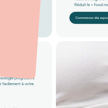
Réduit le « food no
Commencez dès aujour
vy
pétit et favorise une
osologie progressive
 facilement à votre