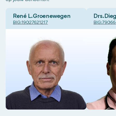
René L. Groenewegen
Drs. Die
BIG:
19027621217
BIG:
79066