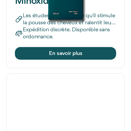
Minoxidil 5 %
Les études ont démontré qu'il stimule
la pousse des cheveux et ralentit leur
chute.
Expédition discrète. Disponible sans
ordonnance.
En savoir plus