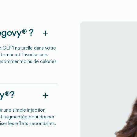
govy® ?
 GLP-1 naturelle dans votre
'estomac et favorise une
onsommer moins de calories
vy®?
r une simple injection
nt augmentée pour donner
ser les effets secondaires.