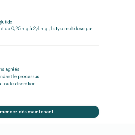
lutide.
nt de 0,25 mg à 2,4 mg ; 1 stylo multidose par
ins agréés
ndant le processus
n toute discrétion
encez dès maintenant