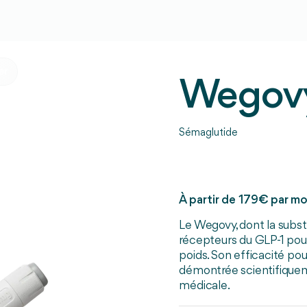
er
Wegov
Sémaglutide
À partir de 179€ par mo
Le Wegovy, dont la subst
récepteurs du GLP-1 pour 
poids. Son efficacité pou
démontrée scientifique
médicale.