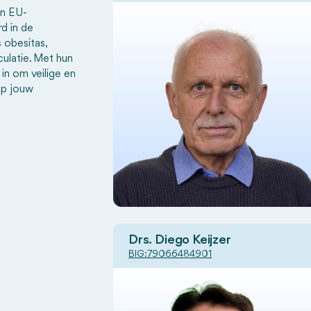
en EU-
d in de
 obesitas,
culatie. Met hun
 in om veilige en
op jouw
Drs. Diego Keijzer
BIG:
79066484901