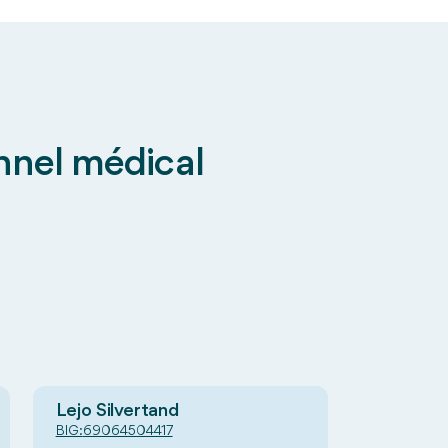
onnel médical
Lejo Silvertand
BIG:
69064504417