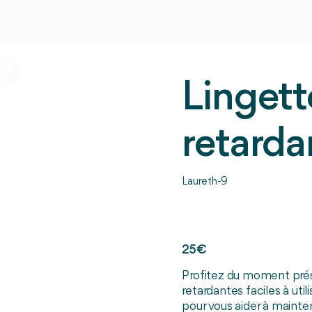
er
Lingett
retarda
Laureth-9
25€
Profitez du moment prés
retardantes faciles à uti
pour vous aider à mainte