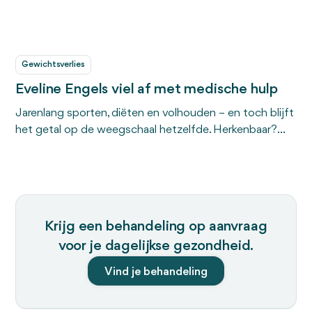
Gewichtsverlies
Eveline Engels viel af met medische hulp
Jarenlang sporten, diëten en volhouden – en toch blijft
het getal op de weegschaal hetzelfde. Herkenbaar?
Juriste Eveline Engels (52), bekend van B&B Vol Liefde,
weet hoe frustrerend dat is. Door hormonale
aandoeningen kwam ze steeds meer aan. Tot ze begin
dit jaar besluit het anders aan te pakken: met medische
hulp.
Krijg een behandeling op aanvraag
voor je dagelijkse gezondheid.
Vind je behandeling