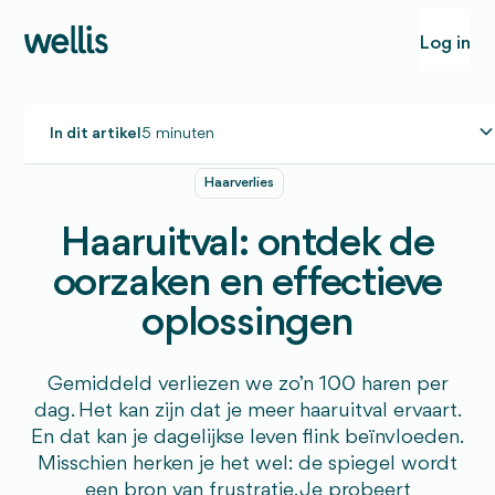
Log in
In dit artikel
5 minuten
Haarverlies
Wat is haaruitval?
Haaruitval: ontdek de
Hoe kun je haaruitval behandelen?
Kun je haaruitval voorkomen?
oorzaken en effectieve
Wanneer moet je een arts raadplegen?
oplossingen
Gemiddeld verliezen we zo’n 100 haren per
dag. Het kan zijn dat je meer haaruitval ervaart.
En dat kan je dagelijkse leven flink beïnvloeden.
Misschien herken je het wel: de spiegel wordt
een bron van frustratie. Je probeert