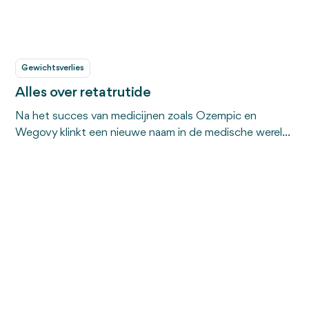
bewegen'-theorie niet alleen achterhaald is, maar ook
schadelijk.
Gewichtsverlies
Alles over retatrutide
Na het succes van medicijnen zoals Ozempic en
Wegovy klinkt een nieuwe naam in de medische wereld:
retatrutide. Dit experimentele medicijn laat in
onderzoeken tot nu toe veelbelovende resultaten zien.
Maar wat is het precies, hoe werkt het en wanneer kun
je het krijgen? Dit artikel geeft je een volledig overzicht.