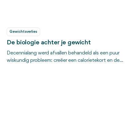
Gewichtsverlies
De biologie achter je gewicht
Decennialang werd afvallen behandeld als een puur
wiskundig probleem: creëer een calorietekort en de
kilo's verdwijnen vanzelf. Toch hebben miljoenen
mensen gefrustreerd ontdekt dat hun lichaam weigert
mee te werken aan deze simpele rekensom. En dat ligt
absoluut niet aan een gebrek aan wilskracht. De
moderne wetenschap laat zien dat je lichaam geen
rekenmachine is, maar een intelligent
overlevingssysteem dat wordt aangestuurd door
complexe biologische en hormonale reacties. In dit
artikel duiken we in de wetenschap achter je gewicht
en leggen we uit waarom de klassieke 'minder eten, meer