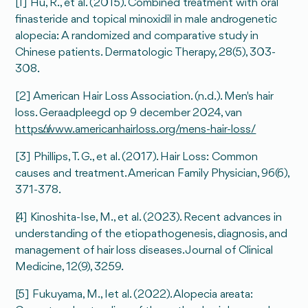
[1] Hu, R., et al. (2015). Combined treatment with oral
finasteride and topical minoxidil in male androgenetic
alopecia: A randomized and comparative study in
Chinese patients. Dermatologic Therapy, 28(5), 303-
308.
[2] American Hair Loss Association. (n.d.). Men's hair
loss. Geraadpleegd op 9 december 2024, van
https://www.americanhairloss.org/mens-hair-loss/
[3] Phillips, T. G., et al. (2017). Hair Loss: Common
causes and treatment. American Family Physician, 96(6),
371-378.
[4] Kinoshita-Ise, M., et al. (2023). Recent advances in
understanding of the etiopathogenesis, diagnosis, and
management of hair loss diseases. Journal of Clinical
Medicine, 12(9), 3259.
[5] Fukuyama, M., Iet al. (2022). Alopecia areata: