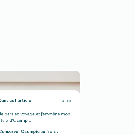
Dans cet article
5 min
Je pars en voyage et j'emmène mon
stylo d'Ozempic
Conserver Ozempic au frais :