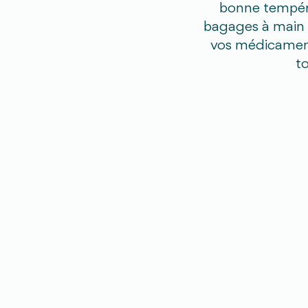
bonne tempéra
bagages à main ?
vos médicaments
t