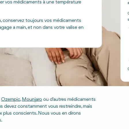
rver vos médicaments à une température
on, conservez toujours vos médicaments
gage a main, et non dans votre valise en
emmène mon stylo d'Ozempic
voulez avant tout profiter pleinement, sans
à votre traitement ou à votre nouveau mode de
c
Ozempic
,
Mounjaro
ou d'autres médicaments
ous devez constamment vous restreindre, mais
ix plus conscients. Nous vous en dirons
s.