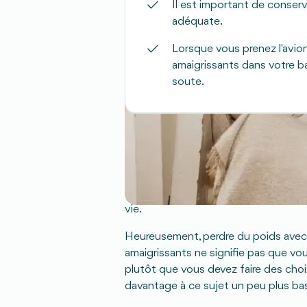
Il est important de conse
adéquate.
Lorsque vous prenez l'avi
amaigrissants dans votre ba
soute.
Je pars en voyage et j'
Soyons honnêtes : en vacances, vous 
vous imposer des restrictions liées 
vie.
Heureusement, perdre du poids ave
amaigrissants ne signifie pas que v
plutôt que vous devez faire des cho
davantage à ce sujet un peu plus ba